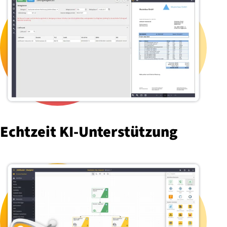
Echtzeit KI-Un­ter­stüt­zung