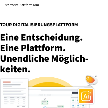
Direkt zum Hauptinhalt
↓
Startseite
Plattform
Tour
:
TOUR DIGITALISIERUNGSPLATTFORM
Eine Ent­schei­dung.
Eine Plattform.
Unendliche Mög­lich­
kei­ten.