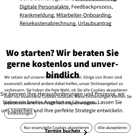
Digitale Personalakte
, Feedbackprozess,
Krankmeldung
,
Mitarbeiter-Onboarding
,
Reisekostenabrechnung
,
Urlaubsantrag
Wo starten? Wir beraten Sie
gerne kostenlos und un­ver­
bind­lich
Wir setzen auf unserer Website Cookies ein. Einige von ihnen sind
essenziell, während andere dabei helfen, unser Onlineangebot zu
verbessern. Sie haben die freie Wahl, ob Sie alle Cookies akzeptieren
Sie kennen Ihre Herausforderungen und Prozesse, wir
oder nur essenzielle Cookies zulassen. Diese Einstellungen können Sie
bieten ein breites Angebot an Lösungen. Lassen Sie
jederzeit einsehen und auch nachträglich anpassen.
uns sprechen und Ihre perfekte Strategie entwickeln.
Einstellungen
Nur essenzielle Cookies akzeptieren
Alle akzeptieren
Termin buchen