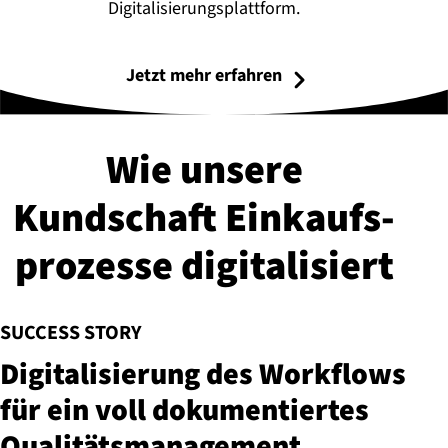
Digitalisierungsplattform.
Jetzt mehr erfahren
Wie unsere
Kundschaft Ein­kaufs­
pro­zes­se di­gi­ta­li­siert
:
SUCCESS STORY
Di­gi­ta­li­sie­rung des Workflows
für ein voll do­ku­men­tier­tes
Qua­li­täts­ma­nage­ment