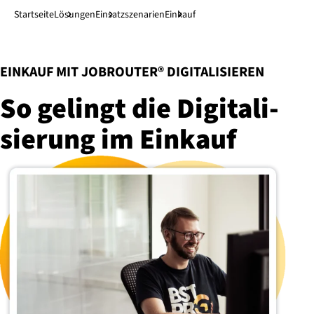
Direkt zum Hauptinhalt
↓
Startseite
Lösungen
Ein­satz­sze­na­ri­en
Einkauf
:
EINKAUF MIT JOBROUTER® DIGITALISIEREN
So gelingt die Di­gi­ta­li­
sie­rung im Einkauf