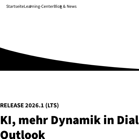
Direkt zum Hauptinhalt
↓
Startseite
Learning-Center
Blog & News
:
RELEASE 2026.1 (LTS)
KI, mehr Dynamik in Dial
Outlook