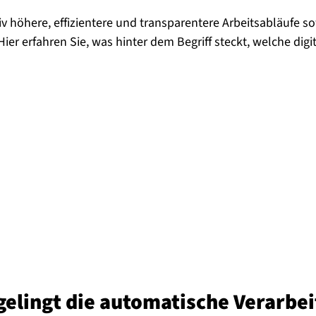
 höhere, effizientere und transparentere Arbeitsabläufe s
r erfahren Sie, was hinter dem Begriff steckt, welche dig
gelingt die au­to­ma­ti­sche Ver­ar­be