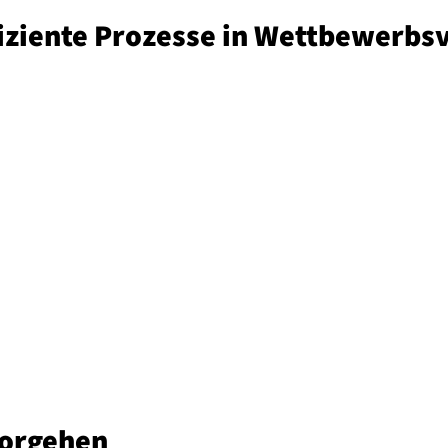
­zi­en­te Prozesse in Wett­be­werbs­
 vorgehen