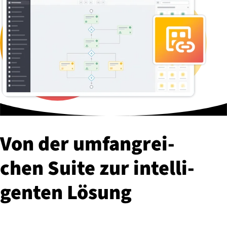
Von der um­fang­rei­
chen Suite zur in­tel­li­
gen­ten Lösung