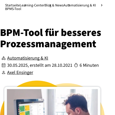
Direkt zum Hauptinhalt
↓
Startseite
Learning-Center
Blog & News
Automatisierung & KI
BPMS-Tool
BPM-Tool für besseres
Pro­zess­ma­nage­ment
Automatisierung & KI
30.05.2025
, erstellt am
28.10.2021
6 Minuten
Axel Ensinger