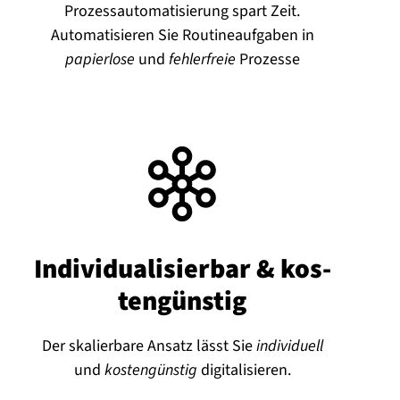
Prozessautomatisierung spart Zeit.
Automatisieren Sie Routineaufgaben in
papierlose
und
fehlerfreie
Prozesse
In­di­vi­dua­li­sier­bar & kos­
ten­güns­tig
Der skalierbare Ansatz lässt Sie
individuell
und
kostengünstig
digitalisieren.