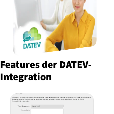
Features der DA­TEV-
In­te­gra­ti­on