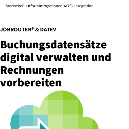
Direkt zum Hauptinhalt
↓
Startseite
Plattform
Integrationen
DATEV Integration
:
JOBROUTER® & DATEV
Bu­chungs­da­ten­sät­ze
digital verwalten und
Rechnungen
vorbereiten