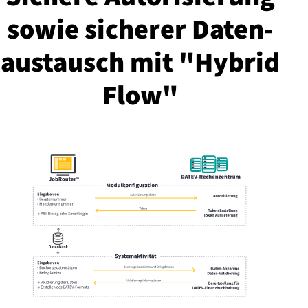
sowie sicherer Da­ten­
aus­tausch mit "Hy­brid
Flow"