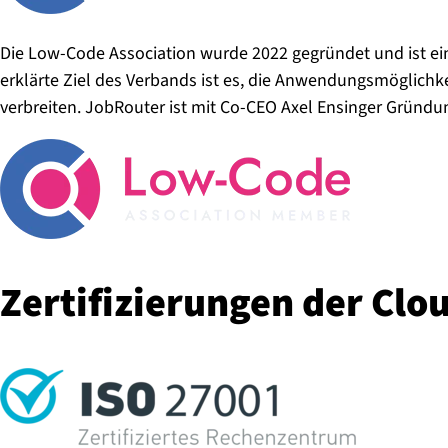
Die Low-Code Association wurde 2022 gegründet und ist ei
erklärte Ziel des Verbands ist es, die Anwendungsmöglich
verbreiten. JobRouter ist mit Co-CEO Axel Ensinger Gründu
Zer­ti­fi­zie­run­gen der Clo