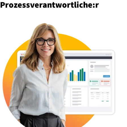
Pro­zess­ver­ant­wort­li­che:r