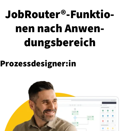
JobRouter®-Funk­tio­
nen nach An­wen­
dungs­be­reich
Pro­zess­de­si­gner:in