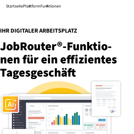
Direkt zum Hauptinhalt
↓
Startseite
Plattform
Funktionen
:
IHR DIGITALER ARBEITSPLATZ
JobRouter®-Funk­tio­
nen für ein effizientes
Ta­ges­ge­schäft