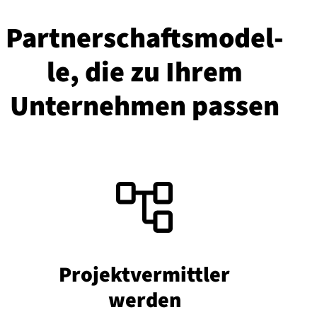
Part­ner­schafts­mo­del­
le, die zu Ihrem
Unternehmen passen
Pro­jekt­ver­mitt­ler
werden