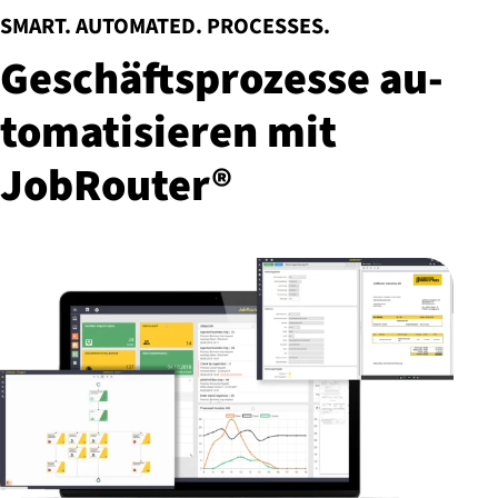
:
SMART. AUTOMATED. PROCESSES.
Ge­schäfts­pro­zes­se au­
to­ma­ti­sie­ren mit
JobRouter®