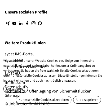
Unsere sozialen Profile
Weitere Produktlinien
sycat IMS-Portal
sycat MAM
Wir setzen auf unserer Website Cookies ein. Einige von ihnen sind
essenziell, während andere dabei helfen, unser Onlineangebot zu
sycat Process Modeller
verbessern. Sie haben die freie Wahl, ob Sie alle Cookies akzeptieren
sycat eLU
oder nur essenzielle Cookies zulassen. Diese Einstellungen können Sie
jederzeit einsehen und auch nachträglich anpassen.
Impressum
Datenschutz
Einstellungen
Richtlinie zur Offenlegung von Sicherheitslücken
Sitemap
Nur essenzielle Cookies akzeptieren
Alle akzeptieren
© JobRouter GmbH 2026