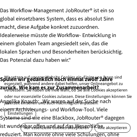
Das Workflow-Management JobRouter® ist ein so
global einsetzbares System, dass es absolut Sinn
macht, diese Aufgabe konkret zuzuordnen.
Idealerweise müsste die Workflow- Entwicklung in
einem globalen Team angesiedelt sein, das die
lokalen Sprachen und Besonderheiten berücksichtig.
Das Potenzial dazu haben wir.“
Wir setzen auf unserer Website Cookies ein. Einige von ihnen sind
Spulen wir gedanklich noch einmal zwölf Jahre
essenziell, während andere dabei helfen, unser Onlineangebot zu
zurück. Wie kam es zur Zusammenarbeit?
verbessern. Sie haben die freie Wahl, ob Sie alle Cookies akzeptieren
oder nur essenzielle Cookies zulassen. Diese Einstellungen können Sie
Angelika Knauth: „Wir waren auf der Suche nach
jederzeit einsehen und auch nachträglich anpassen.
einem Archivierungs- und Workflow-Tool. Viele
Einstellungen
Systeme sind wie eine Blackbox, JobRouter® dagegen
ist wunderbar offen und auf das Wesentliche
Nur essenzielle Cookies akzeptieren
Alle akzeptieren
reduziert. Man konnte ohne viele Schulungen, ohne