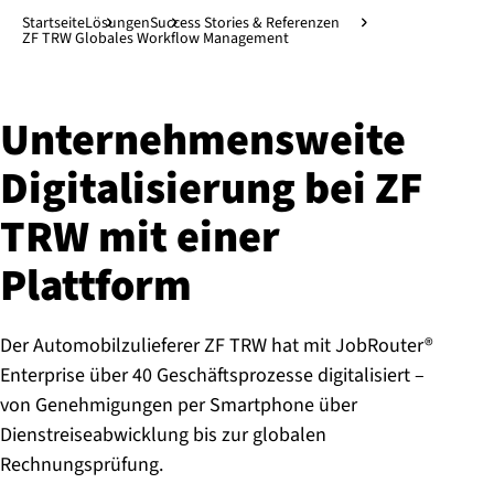
Direkt zum Hauptinhalt
↓
Startseite
Lösungen
Success Stories & Referenzen
ZF TRW Globales Workflow Management
Un­ter­neh­mens­wei­te
Di­gi­ta­li­sie­rung bei ZF
TRW mit einer
Plattform
Der Automobilzulieferer ZF TRW hat mit JobRouter®
Enterprise über 40 Geschäftsprozesse digitalisiert –
von Genehmigungen per Smartphone über
Dienstreiseabwicklung bis zur globalen
Rechnungsprüfung.