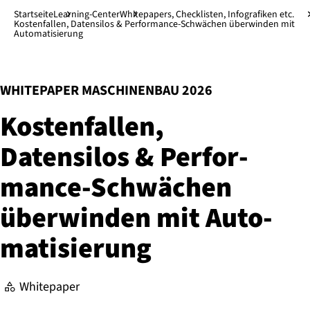
Direkt zum Hauptinhalt
↓
Startseite
Learning-Center
Whitepapers, Checklisten, Infografiken etc.
Kostenfallen, Datensilos & Performance-Schwächen überwinden mit
Automatisierung
:
WHITEPAPER MASCHINENBAU 2026
Kos­ten­fal­len,
Datensilos & Per­for­
mance-Schwä­chen
überwinden mit Au­to­
ma­ti­sie­rung
Whitepaper