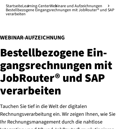
Direkt zum Hauptinhalt
↓
Startseite
Learning-Center
Webinare und Aufzeichnungen
Bestellbezogene Eingangsrechnungen mit JobRouter® und SAP
verarbeiten
:
WEBINAR-AUFZEICHNUNG
Be­stell­be­zo­ge­ne Ein­
gangs­rech­nun­gen mit
JobRouter® und SAP
verarbeiten
Tauchen Sie tief in die Welt der digitalen
Rechnungsverarbeitung ein. Wir zeigen Ihnen, wie Sie
Ihr Rechnungsmanagement durch die nahtlose