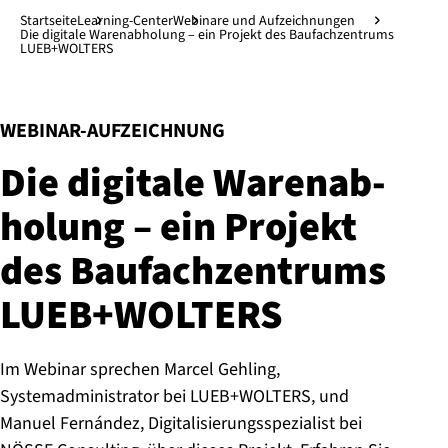
Direkt zum Hauptinhalt
↓
Startseite
Learning-Center
Webinare und Aufzeichnungen
Die digitale Warenabholung – ein Projekt des Baufachzentrums
LUEB+WOLTERS
:
WEBINAR-AUFZEICHNUNG
Die digitale Wa­ren­ab­
ho­lung – ein Projekt
des Bau­fach­zen­trums
LUEB+WOL­TERS
Im Webinar sprechen Marcel Gehling,
Systemadministrator bei LUEB+WOLTERS, und
Manuel Fernández, Digitalisierungsspezialist bei