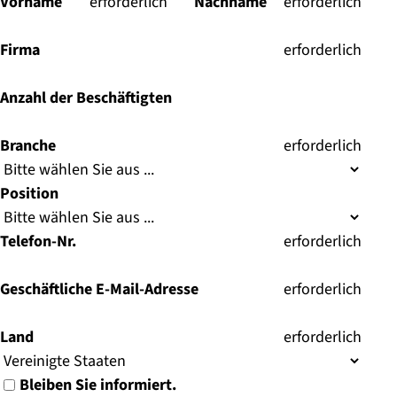
Vorname
(
erforderlich
)
Nachname
(
erforderlich
)
Firma
(
erforderlich
)
Anzahl der Beschäftigten
Branche
(
erforderlich
)
Position
Telefon-Nr.
(
erforderlich
)
Geschäftliche E-Mail-Adresse
(
erforderlich
)
Land
(
erforderlich
)
Bleiben Sie informiert.