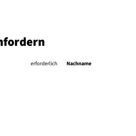
nfordern
(
erforderlich
)
Nachname