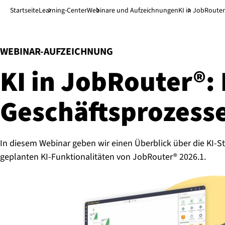
Direkt zum Hauptinhalt
↓
Startseite
Learning-Center
Webinare und Aufzeichnungen
KI in JobRoute
:
WEBINAR-AUFZEICHNUNG
KI in JobRouter®:
Ge­schäfts­pro­zes­s
In diesem Webinar geben wir einen Überblick über die KI-S
geplanten KI-Funktionalitäten von JobRouter® 2026.1.