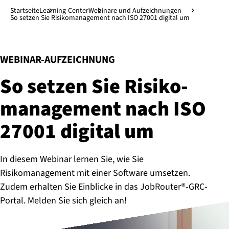
Direkt zum Hauptinhalt
↓
Startseite
Learning-Center
Webinare und Aufzeichnungen
So setzen Sie Risikomanagement nach ISO 27001 digital um
:
WEBINAR-AUFZEICHNUNG
So setzen Sie Ri­si­ko­
ma­nage­ment nach ISO
27001 digital um
In diesem Webinar lernen Sie, wie Sie
Risikomanagement mit einer Software umsetzen.
Zudem erhalten Sie Einblicke in das JobRouter®-GRC-
Portal. Melden Sie sich gleich an!