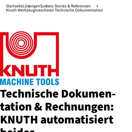
Direkt zum Hauptinhalt
↓
Startseite
Lösungen
Success Stories & Referenzen
Knuth Werkzeugmaschinen Technische Dokumentation
Technische Do­ku­men­
ta­ti­on & Rechnungen:
KNUTH au­to­ma­ti­siert