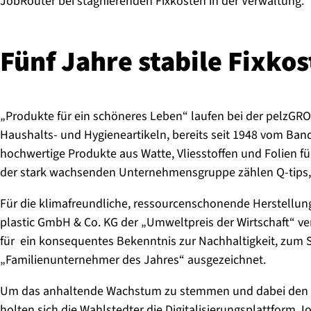
JobRouter bei stagnierenden Fixkosten in der Verwaltung.
Fünf Jahre stabile Fixko
„Produkte für ein schöneres Leben“ laufen bei der pelzGRO
Haushalts- und Hygieneartikeln, bereits seit 1948 vom Ba
hochwertige Produkte aus Watte, Vliesstoffen und Folien f
der stark wachsenden Unternehmensgruppe zählen Q-tips,
Für die klimafreundliche, ressourcenschonende Herstellung
plastic GmbH & Co. KG der „Umweltpreis der Wirtschaft“ ver
für ein konsequentes Bekenntnis zur Nachhaltigkeit, zum 
„Familienunternehmer des Jahres“ ausgezeichnet.
Um das anhaltende Wachstum zu stemmen und dabei den V
holten sich die Wahlstedter die
Digitalisierungsplattform
Jo