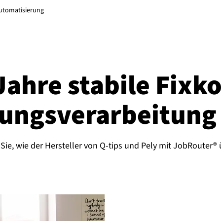
utomatisierung
ahre stabile Fixko
nungs­ver­ar­bei­tung
ie, wie der Hersteller von Q-tips und Pely mit JobRouter®