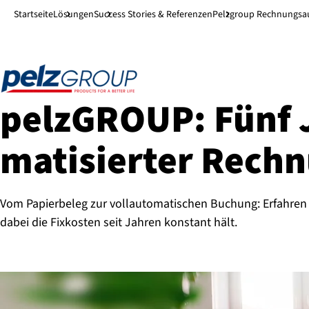
Direkt zum Hauptinhalt
↓
Startseite
Lösungen
Success Stories & Referenzen
Pelzgroup Rechnungsa
pelzGROUP: Fünf J
ma­ti­sier­ter Rech­
Vom Papierbeleg zur vollautomatischen Buchung: Erfahren S
dabei die Fixkosten seit Jahren konstant hält.