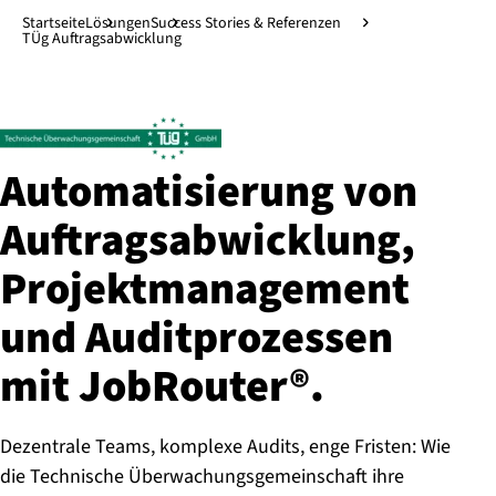
Direkt zum Hauptinhalt
↓
Startseite
Lösungen
Success Stories & Referenzen
TÜg Auftragsabwicklung
Au­to­ma­ti­sie­rung von
Auf­trags­ab­wick­lung,
Pro­jekt­ma­nage­ment
und Au­dit­pro­zes­sen
mit JobRouter®.
Dezentrale Teams, komplexe Audits, enge Fristen: Wie
die Technische Überwachungsgemeinschaft ihre