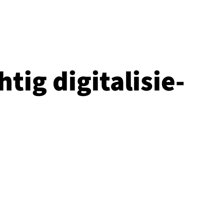
ig di­gi­ta­li­sie­