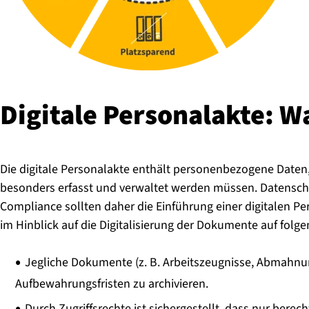
Digitale Per­so­nal­ak­te: 
Die digitale Personalakte enthält personenbezogene Daten
besonders erfasst und verwaltet werden müssen. Datenschu
Compliance sollten daher die Einführung einer digitalen P
im Hinblick auf die Digitalisierung der Dokumente auf folg
Jegliche Dokumente (z. B. Arbeitszeugnisse, Abmahnung
Aufbewahrungsfristen zu archivieren.
Durch Zugriffsrechte ist sichergestellt, dass nur berec