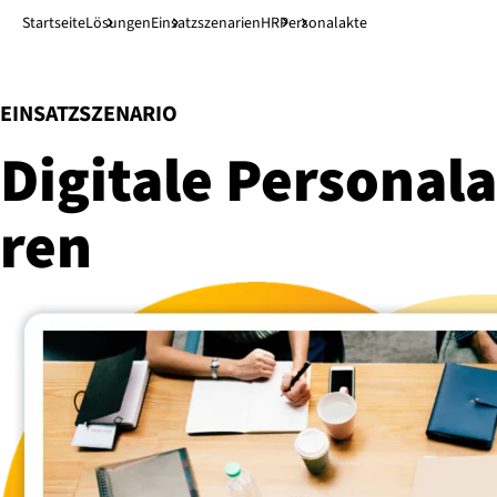
Direkt zum Hauptinhalt
↓
Startseite
Lösungen
Ein­satz­sze­na­ri­en
HR
Personalakte
:
EINSATZSZENARIO
Digitale Per­so­nal­ak
ren