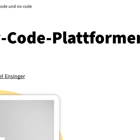
 code und no code
Code-Platt­for­men
el Ensinger