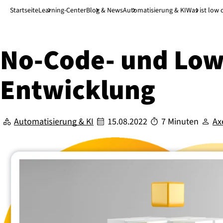
Direkt zum Hauptinhalt
↓
Startseite
Learning-Center
Blog & News
Automatisierung & KI
Was ist low
No-Code- und Low-
Entwicklung
Automatisierung & KI
15.08.2022
7 Minuten
Ax