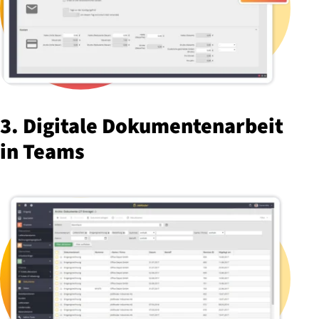
3. Digitale Do­ku­men­ten­ar­beit
in Teams