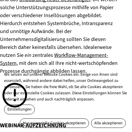
solche Unterstützungsprozesse mithilfe von Papier
oder verschiedener Insellösungen abgebildet.
Hierdurch entstehen Systembrüche, Intransparenz
und unnötige Aufwände. Bei der
Unternehmensdigitalisierung sollten Sie diesen
Bereich daher keinesfalls übersehen. Idealerweise
nutzen Sie
ein
zentrales
Workflow-Management-
System
, mit dem sich all Ihre nicht-wertschöpfenden
Prozesse durchgängig abbilden lassen.
Wir setzen auf unserer Website Cookies ein. Einige von ihnen sind
essenziell, während andere dabei helfen, unser Onlineangebot zu
verbessern. Sie haben die freie Wahl, ob Sie alle Cookies akzeptieren
oder nur essenzielle Cookies zulassen. Diese Einstellungen können Sie
jederzeit einsehen und auch nachträglich anpassen.
Einstellungen
Nur essenzielle Cookies akzeptieren
Alle akzeptieren
:
WEBINAR-AUFZEICHNUNG