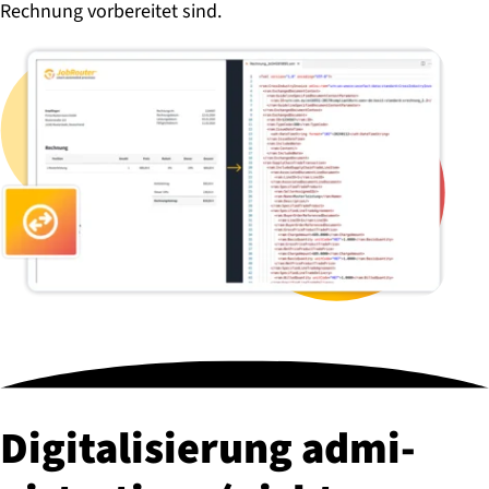
Rechnung vorbereitet sind.
Di­gi­ta­li­sie­rung ad­mi­