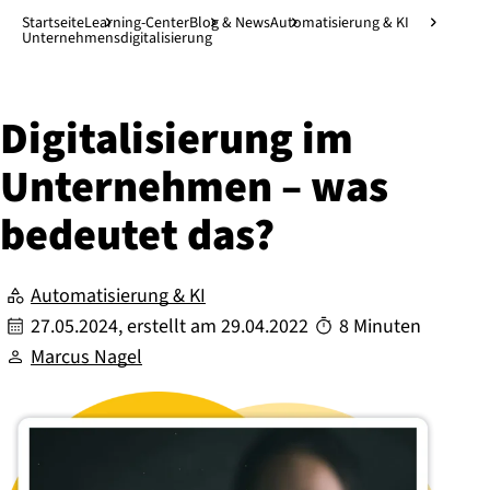
Direkt zum Hauptinhalt
↓
Startseite
Learning-Center
Blog & News
Automatisierung & KI
Unternehmensdigitalisierung
Di­gi­ta­li­sie­rung im
Unternehmen – was
bedeutet das?
Automatisierung & KI
27.05.2024
, erstellt am
29.04.2022
8 Minuten
Marcus Nagel