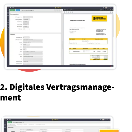
2. Digitales Ver­trags­ma­nage­
ment