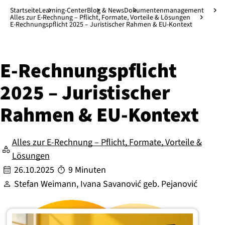
Direkt zum Hauptinhalt
↓
Startseite
Learning-Center
Blog & News
Dokumentenmanagement
Alles zur E-Rechnung – Pflicht, Formate, Vorteile & Lösungen
E-Rechnungspflicht 2025 – Juristischer Rahmen & EU-Kontext
E-Rech­nungs­pflicht
2025 – Ju­ris­ti­scher
Rahmen & EU-Kontext
Alles zur E-Rechnung – Pflicht, Formate, Vorteile &
Lösungen
26.10.2025
9 Minuten
Stefan Weimann, Ivana Savanović geb. Pejanović