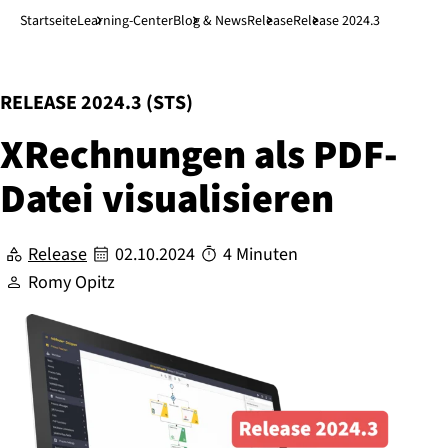
Direkt zum Hauptinhalt
↓
Startseite
Learning-Center
Blog & News
Release
Release 2024.3
:
RELEASE 2024.3 (STS)
XRechnungen als PDF-
Datei vi­sua­li­sie­ren
Release
02.10.2024
4 Minuten
Romy Opitz