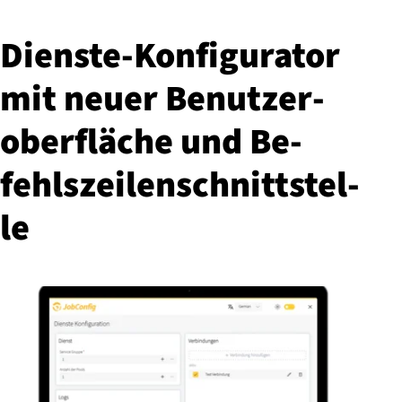
Diens­te-Kon­fi­gu­ra­tor
mit neuer Be­nut­zer­
ober­flä­che und Be­
fehls­zei­len­schnitt­stel­
le