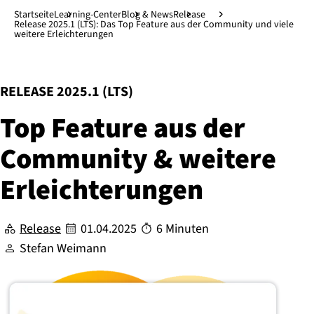
Direkt zum Hauptinhalt
↓
Startseite
Learning-Center
Blog & News
Release
Release 2025.1 (LTS): Das Top Feature aus der Community und viele
weitere Erleichterungen
:
RELEASE 2025.1 (LTS)
Top Feature aus der
Community & weitere
Er­leich­te­run­gen
Release
01.04.2025
6 Minuten
Stefan Weimann