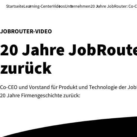
Direkt zum Hauptinhalt
↓
Startseite
Learning-Center
Videos
Unternehmen
20 Jahre JobRouter: Co-C
:
JOBROUTER-VIDEO
20 Jahre JobRoute
zurück
Co-CEO und Vorstand für Produkt und Technologie der JobRo
20 Jahre Firmengeschichte zurück: