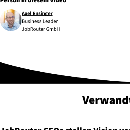
Person in diesem Video
Axel Ensinger
Business Leader
JobRouter GmbH
Verwandt