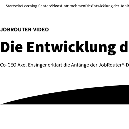
Direkt zum Hauptinhalt
↓
Startseite
Learning-Center
Videos
Unternehmen
Die Entwicklung der Job
:
JOBROUTER-VIDEO
Die Entwicklung d
Co-CEO Axel Ensinger erklärt die Anfänge der JobRouter®-Di