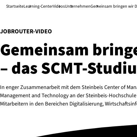
Direkt zum Hauptinhalt
↓
Startseite
Learning-Center
Videos
Unternehmen
Gemeinsam bringen wir Di
:
JOBROUTER-VIDEO
Gemeinsam bringen w
– das SCMT-Stu­di­
In enger Zusammenarbeit mit dem Steinbeis Center of Man
Management and Technology an der Steinbeis-Hochschule e
Mitarbeitern in den Bereichen Digitalisierung, Wirtschaftsi