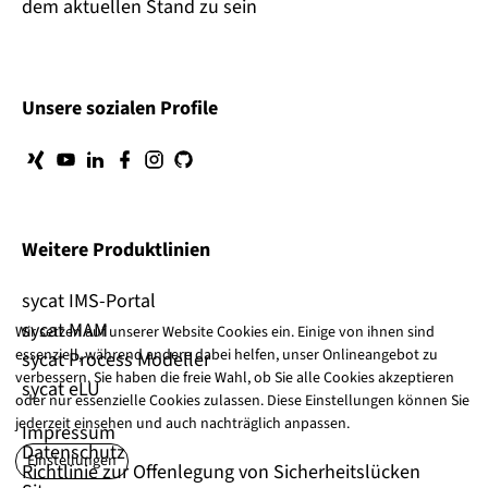
dem aktuellen Stand zu sein
Unsere sozialen Profile
Weitere Produktlinien
sycat IMS-Portal
sycat MAM
Wir setzen auf unserer Website Cookies ein. Einige von ihnen sind
essenziell, während andere dabei helfen, unser Onlineangebot zu
sycat Process Modeller
verbessern. Sie haben die freie Wahl, ob Sie alle Cookies akzeptieren
sycat eLU
oder nur essenzielle Cookies zulassen. Diese Einstellungen können Sie
jederzeit einsehen und auch nachträglich anpassen.
Impressum
Datenschutz
Einstellungen
Richtlinie zur Offenlegung von Sicherheitslücken