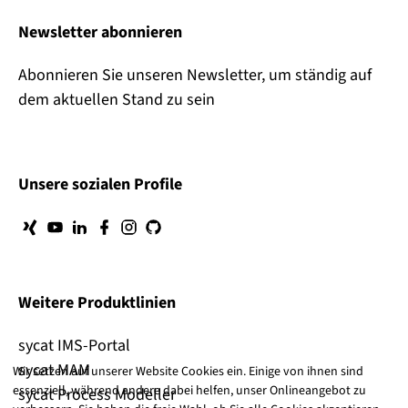
Newsletter abonnieren
Abonnieren Sie unseren Newsletter, um ständig auf
dem aktuellen Stand zu sein
Unsere sozialen Profile
Weitere Produktlinien
sycat IMS-Portal
sycat MAM
Wir setzen auf unserer Website Cookies ein. Einige von ihnen sind
essenziell, während andere dabei helfen, unser Onlineangebot zu
sycat Process Modeller