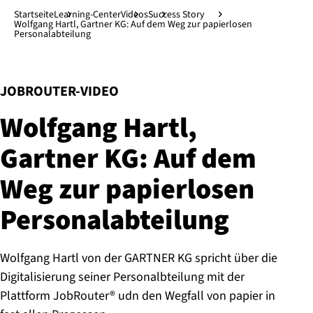
Direkt zum Hauptinhalt
↓
Startseite
Learning-Center
Videos
Success Story
Wolfgang Hartl, Gartner KG: Auf dem Weg zur papierlosen
Personalabteilung
:
JOBROUTER-VIDEO
Wolfgang Hartl,
Gartner KG: Auf dem
Weg zur papierlosen
Per­so­nal­ab­tei­lung
Wolfgang Hartl von der GARTNER KG spricht über die
Digitalisierung seiner Personalbteilung mit der
Plattform JobRouter® udn den Wegfall von papier in