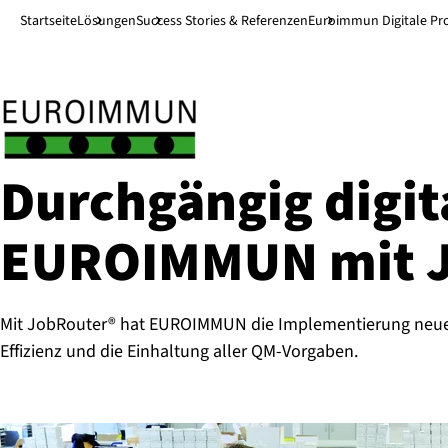
Direkt zum Hauptinhalt
↓
Startseite
Lösungen
Success Stories & Referenzen
Euroimmun Digitale Pr
Durch­gän­gig digit
EUROIMMUN mit J
Mit JobRouter® hat EUROIMMUN die Implementierung neuer A
Effizienz und die Einhaltung aller QM-Vorgaben.