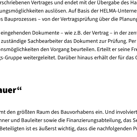
rschriebenen Vertrages und endet mit der Übergabe des Hau
idungsmöglichkeiten auslösen. Auf Basis der HELMA-Untern
s Bauprozesses – von der Vertragsprüfung über die Planung
ingehenden Dokumente – wie z.B. der Vertrag – in der zentr
uständige Sachbearbeiter das Dokument zur Prüfung. Per M
onsmöglichkeiten den Vorgang beurteilen. Erteilt er seine F
ruppe weitergeleitet. Darüber hinaus erhält der für das G
au­er“
immt den größten Raum des Bauvorhabens ein. Und involvier
ner und Bauleiter sowie die Finanzierungsabteilung, das S
 Beteiligten ist es äußerst wichtig, dass die nachfolgende