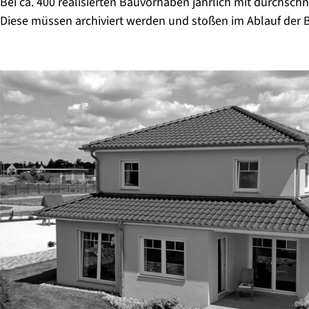
Bei ca. 400 realisierten Bauvorhaben jährlich mit durchsch
Diese müssen archiviert werden und stoßen im Ablauf der