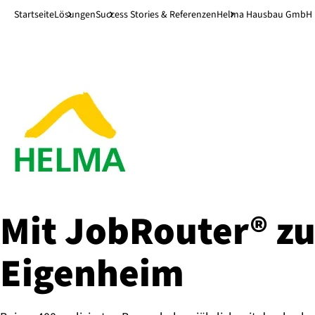
Direkt zum Hauptinhalt
↓
Startseite
Lösungen
Success Stories & Referenzen
Helma Hausbau GmbH
Mit JobRouter® zur
Eigenheim