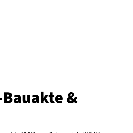
Bau­ak­te &