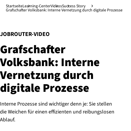
Direkt zum Hauptinhalt
↓
Startseite
Learning-Center
Videos
Success Story
Grafschafter Volksbank: Interne Vernetzung durch digitale Prozesse
:
JOBROUTER-VIDEO
Graf­schaf­ter
Volksbank: Interne
Vernetzung durch
digitale Prozesse
Interne Prozesse sind wichtiger denn je: Sie stellen
die Weichen für einen effizienten und reibungslosen
Ablauf.