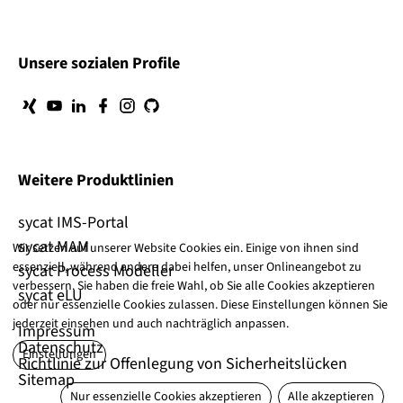
Unsere sozialen Profile
Weitere Produktlinien
sycat IMS-Portal
sycat MAM
Wir setzen auf unserer Website Cookies ein. Einige von ihnen sind
essenziell, während andere dabei helfen, unser Onlineangebot zu
sycat Process Modeller
verbessern. Sie haben die freie Wahl, ob Sie alle Cookies akzeptieren
sycat eLU
oder nur essenzielle Cookies zulassen. Diese Einstellungen können Sie
jederzeit einsehen und auch nachträglich anpassen.
Impressum
Datenschutz
Einstellungen
Richtlinie zur Offenlegung von Sicherheitslücken
Sitemap
Nur essenzielle Cookies akzeptieren
Alle akzeptieren