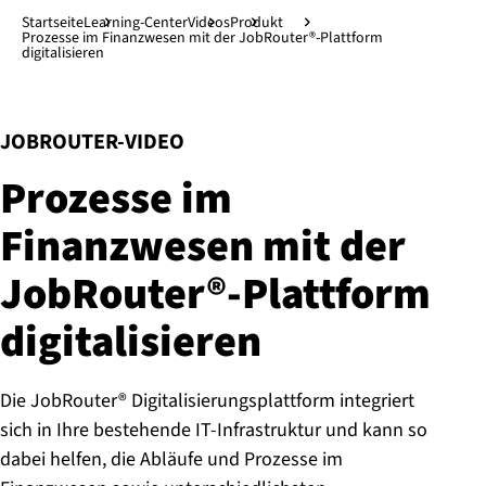
Direkt zum Hauptinhalt
↓
Startseite
Learning-Center
Videos
Produkt
Prozesse im Finanzwesen mit der JobRouter®-Plattform
digitalisieren
:
JOBROUTER-VIDEO
Prozesse im
Finanzwesen mit der
JobRouter®-Platt­form
di­gi­ta­li­sie­ren
Die JobRouter® Digitalisierungsplattform integriert
sich in Ihre bestehende IT-Infrastruktur und kann so
dabei helfen, die Abläufe und Prozesse im